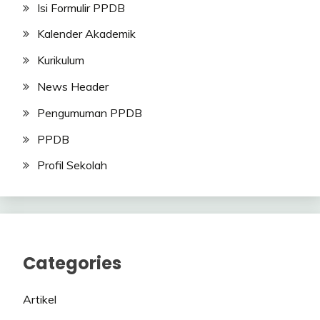
Isi Formulir PPDB
Kalender Akademik
Kurikulum
News Header
Pengumuman PPDB
PPDB
Profil Sekolah
Categories
Artikel