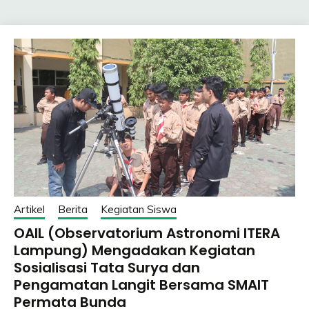
Artikel
Berita
Kegiatan Siswa
OAIL (Observatorium Astronomi ITERA
Lampung) Mengadakan Kegiatan
Sosialisasi Tata Surya dan
Pengamatan Langit Bersama SMAIT
Permata Bunda