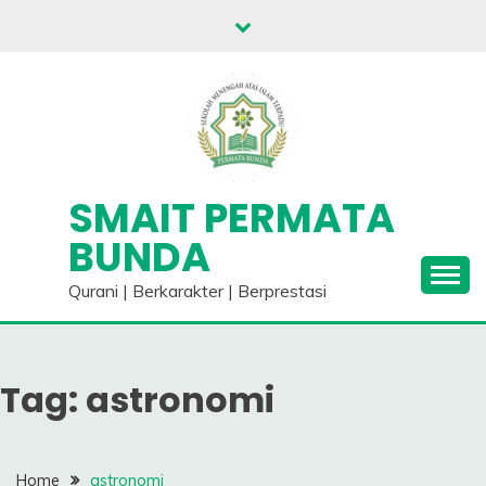
Skip
to
content
SMAIT PERMATA
BUNDA
Qurani | Berkarakter | Berprestasi
Tag:
astronomi
Home
astronomi