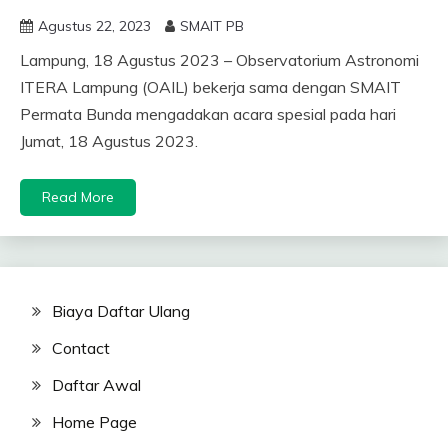
Agustus 22, 2023
SMAIT PB
Lampung, 18 Agustus 2023 – Observatorium Astronomi
ITERA Lampung (OAIL) bekerja sama dengan SMAIT
Permata Bunda mengadakan acara spesial pada hari
Jumat, 18 Agustus 2023.
Read More
Biaya Daftar Ulang
Contact
Daftar Awal
Home Page