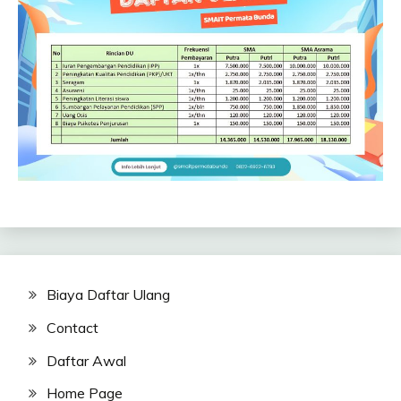
Biaya Daftar Ulang
Contact
Daftar Awal
Home Page