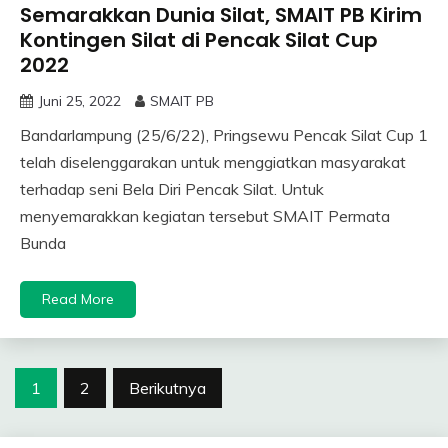
Semarakkan Dunia Silat, SMAIT PB Kirim
Kontingen Silat di Pencak Silat Cup
2022
Juni 25, 2022
SMAIT PB
Bandarlampung (25/6/22), Pringsewu Pencak Silat Cup 1
telah diselenggarakan untuk menggiatkan masyarakat
terhadap seni Bela Diri Pencak Silat. Untuk
menyemarakkan kegiatan tersebut SMAIT Permata
Bunda
Read More
Navigasi
1
2
Berikutnya
pos