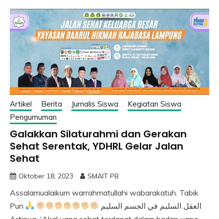
Artikel
Berita
Jurnalis Siswa
Kegiatan Siswa
Pengumuman
Galakkan Silaturahmi dan Gerakan
Sehat Serentak, YDHRL Gelar Jalan
Sehat
Oktober 18, 2023
SMAIT PB
Assalamualaikum warrahmatullahi wabarakatuh. Tabik
Pun
العقل السليم في الجسم السليم
Artinya: “Akal yang sehat terdapat dalam badan yang