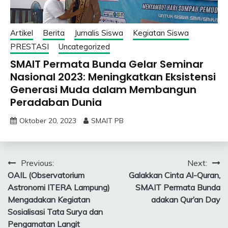
Artikel
Berita
Jurnalis Siswa
Kegiatan Siswa
PRESTASI
Uncategorized
SMAIT Permata Bunda Gelar Seminar
Nasional 2023: Meningkatkan Eksistensi
Generasi Muda dalam Membangun
Peradaban Dunia
Oktober 20, 2023
SMAIT PB
Navigasi
Previous:
Next:
OAIL (Observatorium
Galakkan Cinta Al-Quran,
pos
Astronomi ITERA Lampung)
SMAIT Permata Bunda
Mengadakan Kegiatan
adakan Qur’an Day
Sosialisasi Tata Surya dan
Pengamatan Langit