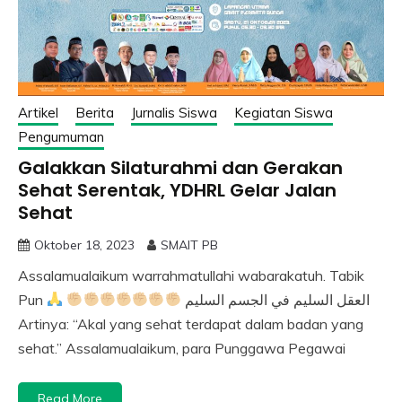
Artikel
Berita
Jurnalis Siswa
Kegiatan Siswa
Pengumuman
Galakkan Silaturahmi dan Gerakan
Sehat Serentak, YDHRL Gelar Jalan
Sehat
Oktober 18, 2023
SMAIT PB
Assalamualaikum warrahmatullahi wabarakatuh. Tabik
Pun
العقل السليم في الجسم السليم
Artinya: “Akal yang sehat terdapat dalam badan yang
sehat.” Assalamualaikum, para Punggawa Pegawai
Read More