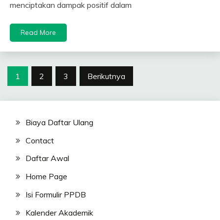
menciptakan dampak positif dalam
Read More
Navigasi
1
2
3
Berikutnya
pos
Biaya Daftar Ulang
Contact
Daftar Awal
Home Page
Isi Formulir PPDB
Kalender Akademik