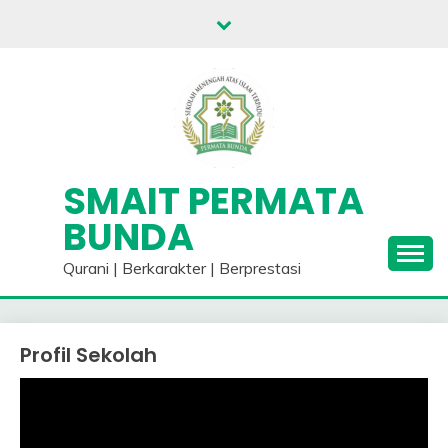
Skip
to
content
SMAIT PERMATA
BUNDA
Qurani | Berkarakter | Berprestasi
Profil Sekolah
Pemutar
Video