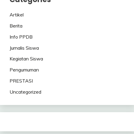
Artikel
Berita
Info PPDB
Jurnalis Siswa
Kegiatan Siswa
Pengumuman
PRESTASI
Uncategorized