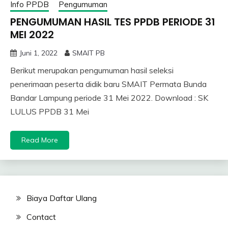
Info PPDB
Pengumuman
PENGUMUMAN HASIL TES PPDB PERIODE 31
MEI 2022
Juni 1, 2022
SMAIT PB
Berikut merupakan pengumuman hasil seleksi
penerimaan peserta didik baru SMAIT Permata Bunda
Bandar Lampung periode 31 Mei 2022. Download : SK
LULUS PPDB 31 Mei
Read More
Biaya Daftar Ulang
Contact