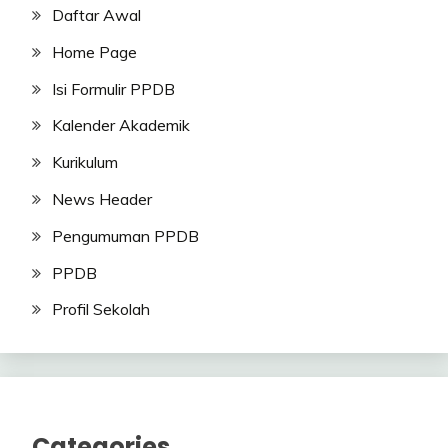
Daftar Awal
Home Page
Isi Formulir PPDB
Kalender Akademik
Kurikulum
News Header
Pengumuman PPDB
PPDB
Profil Sekolah
Categories