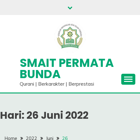
Skip
to
content
SMAIT PERMATA
BUNDA
Qurani | Berkarakter | Berprestasi
Hari:
26 Juni 2022
Home
2022
Juni
26