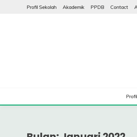
Skip
Profil Sekolah
Akademik
PPDB
Contact
A
to
content
Profi
Bulan:
Januari 2022