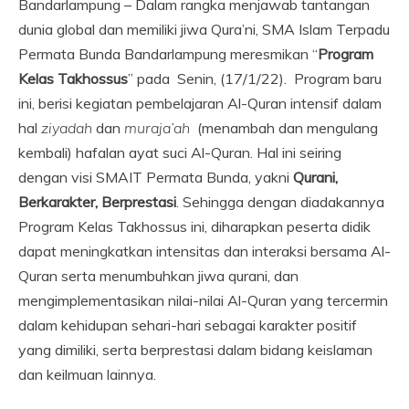
Bandarlampung – Dalam rangka menjawab tantangan
dunia global dan memiliki jiwa Qura’ni, SMA Islam Terpadu
Permata Bunda Bandarlampung meresmikan “
Program
Kelas Takhossus
” pada Senin, (17/1/22). Program baru
ini, berisi kegiatan pembelajaran Al-Quran intensif dalam
hal
ziyadah
dan
muraja’ah
(menambah dan mengulang
kembali) hafalan ayat suci Al-Quran. Hal ini seiring
dengan visi SMAIT Permata Bunda, yakni
Qurani,
Berkarakter, Berprestasi
. Sehingga dengan diadakannya
Program Kelas Takhossus ini, diharapkan peserta didik
dapat meningkatkan intensitas dan interaksi bersama Al-
Quran serta menumbuhkan jiwa qurani, dan
mengimplementasikan nilai-nilai Al-Quran yang tercermin
dalam kehidupan sehari-hari sebagai karakter positif
yang dimiliki, serta berprestasi dalam bidang keislaman
dan keilmuan lainnya.